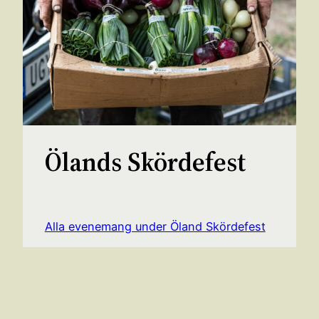
Ölands Skördefest
Alla evenemang under Öland Skördefest